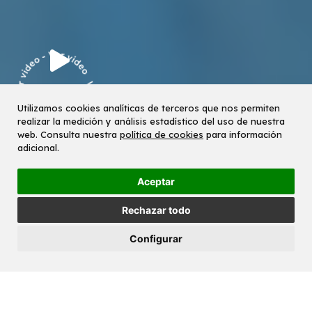
Tu sonrisa
Utilizamos cookies analíticas de terceros que nos permiten
realizar la medición y análisis estadístico del uso de nuestra
empieza aquí.
web. Consulta nuestra
política de cookies
para información
adicional.
Clinica Dental en León
Aceptar
En nuestra clínica no solo tratamos bocas, cuidamos
Rechazar todo
personas. Nos mueve un compromiso profundo con la
salud de nuestros pacientes y una vocación que nace de
Configurar
una tradición familiar dedicada al cuidado.
Cercanía, excelencia